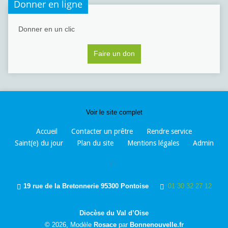
Donner en ligne
Donner en un clic
Faire un don
Voir le site complet
Accueil
Contacter un prêtre
Rendre service
Saint(e) du jour
Plan du site
Mentions légales
Admin
19 rue de la Bretonnerie 95300 Pontoise
01 30 32 27 12
Diocèse du Val d’Oise
© 2026, Modèle
Rosace
par
Bonnenouvelle.fr