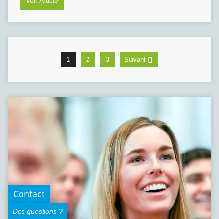
Voir Article
1
2
3
Suivant
Contact
Des questions ?