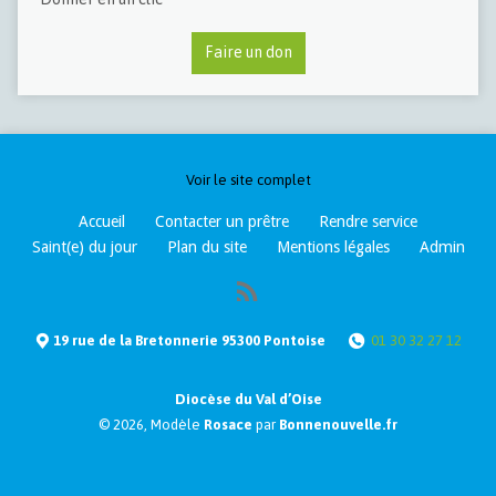
Faire un don
Voir le site complet
Accueil
Contacter un prêtre
Rendre service
Saint(e) du jour
Plan du site
Mentions légales
Admin
19 rue de la Bretonnerie 95300 Pontoise
01 30 32 27 12
Diocèse du Val d’Oise
© 2026, Modèle
Rosace
par
Bonnenouvelle.fr