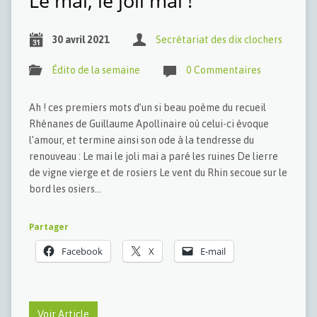
Le mai, le joli mai !
30 avril 2021
Secrétariat des dix clochers
Édito de la semaine
0 Commentaires
Ah ! ces premiers mots d’un si beau poème du recueil
Rhénanes de Guillaume Apollinaire où celui-ci évoque
l’amour, et termine ainsi son ode à la tendresse du
renouveau : Le mai le joli mai a paré les ruines De lierre
de vigne vierge et de rosiers Le vent du Rhin secoue sur le
bord les osiers…
Partager
Facebook
X
E-mail
Voir Article