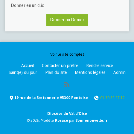
Donner en un clic
Donner au Denier
Voir le site complet
Accueil
Contacter un prêtre
Rendre service
Saint(e) du jour
Plan du site
Mentions légales
Admin
19 rue de la Bretonnerie 95300 Pontoise
01 30 32 27 12
Diocèse du Val d’Oise
© 2026, Modèle
Rosace
par
Bonnenouvelle.fr