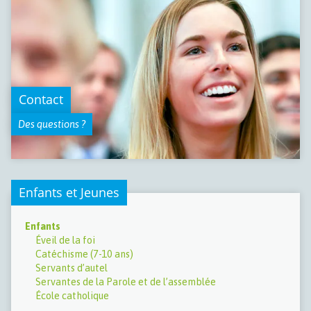
Contact
Des questions ?
Enfants et Jeunes
Enfants
Éveil de la foi
Catéchisme (7-10 ans)
Servants d’autel
Servantes de la Parole et de l’assemblée
École catholique