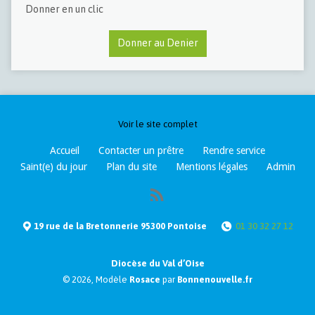
Donner en un clic
Donner au Denier
Voir le site complet
Accueil
Contacter un prêtre
Rendre service
Saint(e) du jour
Plan du site
Mentions légales
Admin
19 rue de la Bretonnerie 95300 Pontoise
01 30 32 27 12
Diocèse du Val d’Oise
© 2026, Modèle
Rosace
par
Bonnenouvelle.fr