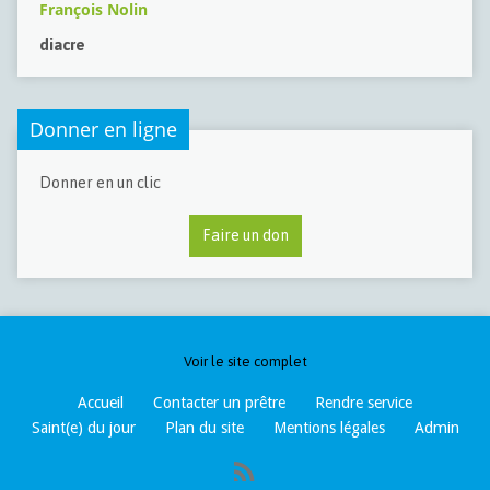
François Nolin
diacre
Donner en ligne
Donner en un clic
Faire un don
Voir le site complet
Accueil
Contacter un prêtre
Rendre service
Saint(e) du jour
Plan du site
Mentions légales
Admin