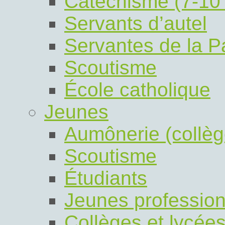
Catéchisme (7-10
Servants d’autel
Servantes de la P
Scoutisme
École catholique
Jeunes
Aumônerie (collèg
Scoutisme
Étudiants
Jeunes profession
Collèges et lycée