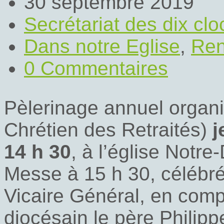
30 septembre 2019
Secrétariat des dix cl
Dans notre Eglise
,
Ren
0 Commentaires
Pèlerinage annuel orga
Chrétien des Retraités)
j
14 h 30
, à l’église Notr
Messe à 15 h 30, célébré
Vicaire Général, en com
diocésain le père Philipp