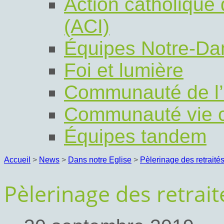
Action catholique
(ACI)
Équipes Notre-D
Foi et lumière
Communauté de l
Communauté vie c
Équipes tandem
Accueil
>
News
>
Dans notre Eglise
>
Pèlerinage des retrait
Pèlerinage des retrait