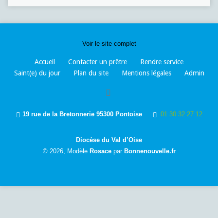
Voir le site complet
Accueil
Contacter un prêtre
Rendre service
Saint(e) du jour
Plan du site
Mentions légales
Admin
19 rue de la Bretonnerie 95300 Pontoise
01 30 32 27 12
Diocèse du Val d’Oise
© 2026, Modèle
Rosace
par
Bonnenouvelle.fr