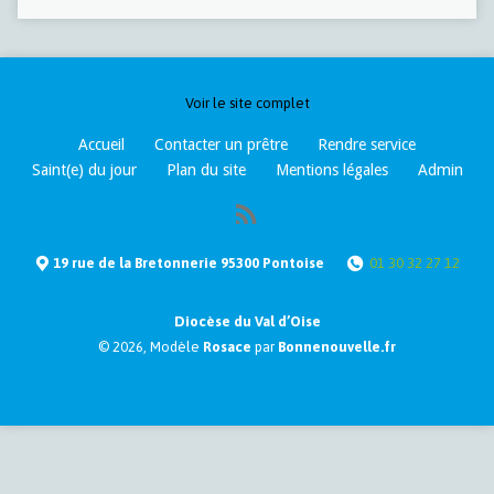
Voir le site complet
Accueil
Contacter un prêtre
Rendre service
Saint(e) du jour
Plan du site
Mentions légales
Admin
19 rue de la Bretonnerie 95300 Pontoise
01 30 32 27 12
Diocèse du Val d’Oise
© 2026, Modèle
Rosace
par
Bonnenouvelle.fr