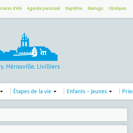
raires d’été
Agenda paroissial
Baptême
Mariage
Obsèques
, Hérouville, Livilliers
Étapes de la vie
Enfants – Jeunes
Prie