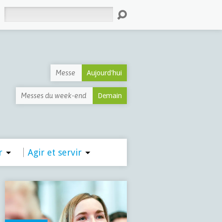
Rechercher
Messe
Aujourd'hui
Messes du week-end
Demain
r
Agir et servir