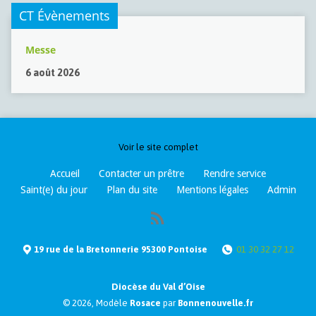
CT Évènements
Messe
6 août 2026
Voir le site complet
Accueil
Contacter un prêtre
Rendre service
Saint(e) du jour
Plan du site
Mentions légales
Admin
19 rue de la Bretonnerie 95300 Pontoise
01 30 32 27 12
Diocèse du Val d’Oise
© 2026, Modèle
Rosace
par
Bonnenouvelle.fr