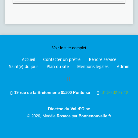
Voir le site complet
Accueil
Contacter un prêtre
Rendre service
Saint(e) du jour
Plan du site
Mentions légales
Admin
19 rue de la Bretonnerie 95300 Pontoise
01 30 32 27 12
Diocèse du Val d’Oise
© 2026, Modèle
Rosace
par
Bonnenouvelle.fr