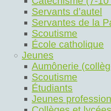
Catéchisme (7-10
Servants d’autel
Servantes de la P
Scoutisme
École catholique
Jeunes
Aumônerie (collèg
Scoutisme
Étudiants
Jeunes profession
Collèges et lycée