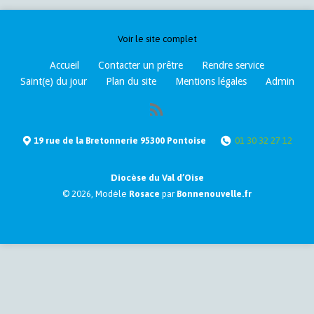
Voir le site complet
Accueil
Contacter un prêtre
Rendre service
Saint(e) du jour
Plan du site
Mentions légales
Admin
19 rue de la Bretonnerie 95300 Pontoise
01 30 32 27 12
Diocèse du Val d’Oise
© 2026, Modèle
Rosace
par
Bonnenouvelle.fr